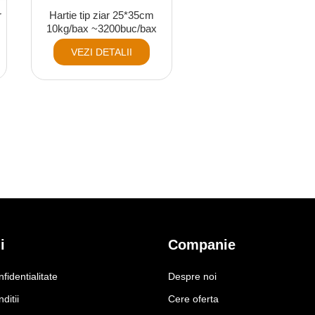
r
Hartie tip ziar 25*35cm
10kg/bax ~3200buc/bax
VEZI DETALII
i
Companie
nfidentialitate
Despre noi
ditii
Cere oferta