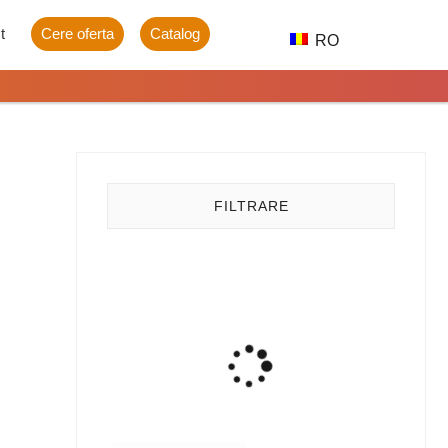
t
Cere oferta
Catalog
RO
FILTRARE