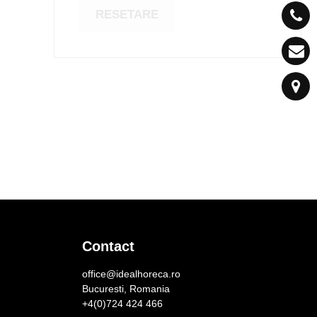
RESETARE
Contact
office@idealhoreca.ro
Bucuresti, Romania
+4(0)724 424 466