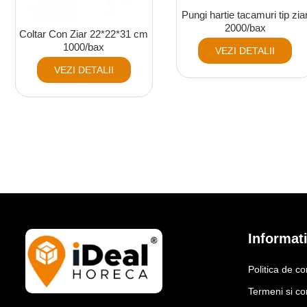
Pungi hartie tacamuri tip zia
2000/bax
Coltar Con Ziar 22*22*31 cm
1000/bax
VEZI DETALII
VEZI DETALII
Informati
Politica de co
Termeni si con