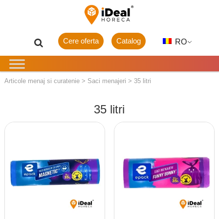
Cere oferta
Catalog
RO
Articole menaj si curatenie
>
Saci menajeri
>
35 litri
35 litri