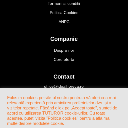
Termeni si conditii
Politica Cookies
ANPC
Companie
Despre noi
Cere oferta
Contact
office@idealhoreca.ro
Bucuresti, Romania
Folosim cookies pe site-ul nostru pentru a vă oferi cea mai
+4(0)724 424 466
relevantă experiență prin amintirea preferințelor dvs. și a
vizitelor repetate. Făcând click pe „Accept toate”, sunteți de
acord cu utilizarea TUTUROR cookie-urilor. Cu toate
acestea, puteți vizita "Politica cookies" pentru a afla mai
multe despre modulele cookie.