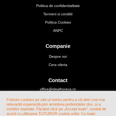
Politica de confidentialitate
255 x 185 mm
Termeni si conditii
25cm x 9cm x 6.5cm
Politica Cookies
260 x 195 x 90 mm
ANPC
307 x 207 mm
316 x 216 x 43 mm
Companie
327 x 226 x 23 mm
Despre noi
35cm x 27.3cm
Cere oferta
400 x 263 x 25 mm
Contact
520 x 336 x 22 mm
86mmx38mm
office@idealhoreca.ro
Bucuresti, Romania
Folosim cookies pe site-ul nostru pentru a vă oferi cea mai
+4(0)724 424 466
relevantă experiență prin amintirea preferințelor dvs. și a
vizitelor repetate. Făcând click pe „Accept toate”, sunteți de
acord cu utilizarea TUTUROR cookie-urilor. Cu toate