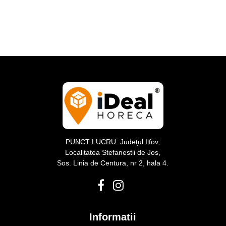
194 x 135 x 37 mm
690cc
195 x 105 mm
750cc
200x135mm
780cc
202 x 109 x 60 mm
800cc
211 x 150 mm
920cc
215 x 110 mm
218 x 114 x 60 mm
219 x 155 x 38mm
PUNCT LUCRU: Judeţul Ilfov,
220 x 170 mm
Localitatea Stefanestii de Jos,
Sos. Linia de Centura, nr 2, hala 4.
223 x 165 x 30 mm
225 x 125 mm
227 x 177 x 30 mm
Informatii
250 x 138 x 80 mm