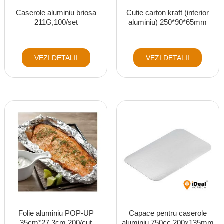
Caserole aluminiu briosa
Cutie carton kraft (interior
211G,100/set
aluminiu) 250*90*65mm
VEZI DETALII
VEZI DETALII
Folie aluminiu POP-UP
Capace pentru caserole
35cm*27.3cm 200/cut
aluminiu 750cc 200x135mm