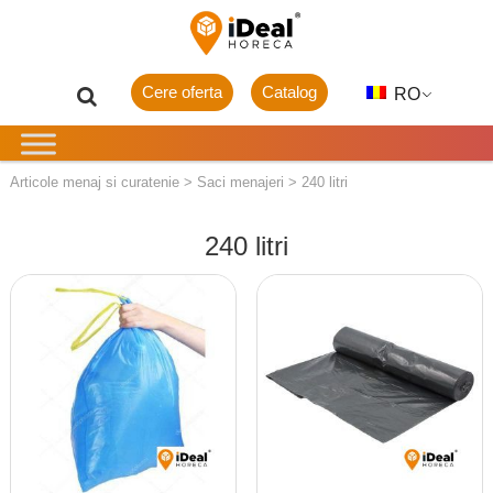
Cere oferta
Catalog
RO
Articole menaj si curatenie
>
Saci menajeri
>
240 litri
240 litri