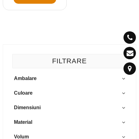
FILTRARE
Ambalare
10/rola
Culoare
albastru
Dimensiuni
negru
100 x 104 cm
Material
transparent
125 x 110 cm
LDPE
Volum