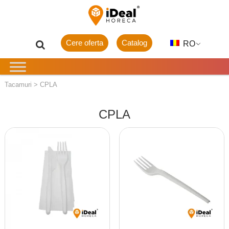
Cere oferta
Catalog
RO
Tacamuri
>
CPLA
CPLA