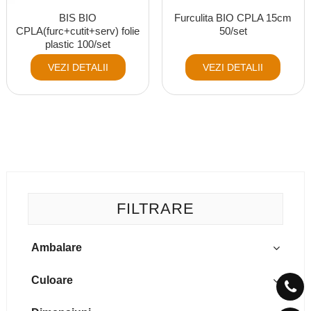
BIS BIO
Furculita BIO CPLA 15cm
CPLA(furc+cutit+serv) folie
50/set
plastic 100/set
VEZI DETALII
VEZI DETALII
FILTRARE
Ambalare
100/set
Culoare
50/set
alb mat