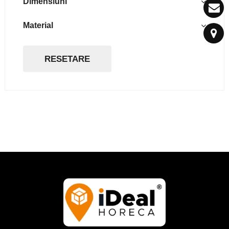
Dimensiuni
15cm
Material
CPLA compostabil
RESETARE