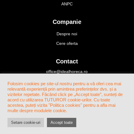
ANPC
Companie
Despre noi
Cere oferta
Contact
office@idealhoreca.ro
Bucuresti, Romania
Folosim cookies pe site-ul nostru pentru a vă oferi cea mai
+4(0)724 424 466
relevantă experiență prin amintirea preferințelor dvs. și a
vizitelor repetate. Făcând click pe „Accept toate”, sunteți de
acord cu utilizarea TUTUROR cookie-urilor. Cu toate
acestea, puteți vizita "Politica cookies" pentru a afla mai
multe despre modulele cookie.
Setare cookie-uri
Accept toate
© 2026. Toate drepturile rezervate. Creat de Lucian & Partners