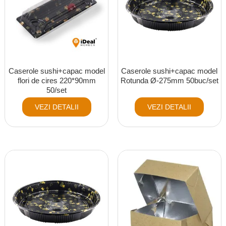
Caserole sushi+capac model
Caserole sushi+capac model
flori de cires 220*90mm
Rotunda Ø-275mm 50buc/set
50/set
VEZI DETALII
VEZI DETALII