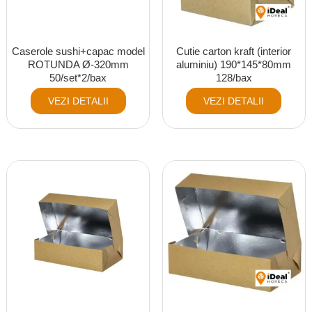
Caserole sushi+capac model
Cutie carton kraft (interior
ROTUNDA Ø-320mm
aluminiu) 190*145*80mm
50/set*2/bax
128/bax
VEZI DETALII
VEZI DETALII