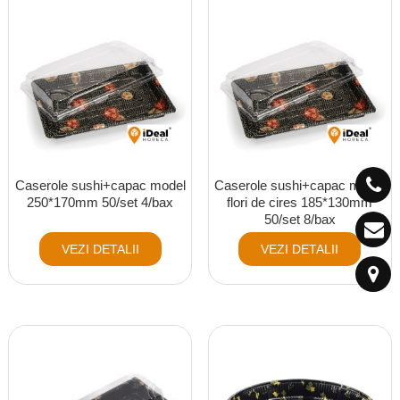
Caserole sushi+capac model
Caserole sushi+capac model
250*170mm 50/set 4/bax
flori de cires 185*130mm
50/set 8/bax
VEZI DETALII
VEZI DETALII