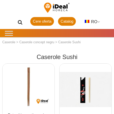
Cere oferta
Catalog
RO
Caserole
>
Caserole concept negru
>
Caserole Sushi
Caserole Sushi