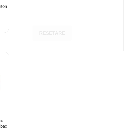
rton
RESETARE
cu
0/bax