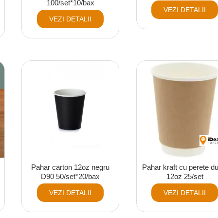
100/set*10/bax
VEZI DETALII
VEZI DETALII
Pahar carton 12oz negru
Pahar kraft cu perete d
D90 50/set*20/bax
12oz 25/set
VEZI DETALII
VEZI DETALII