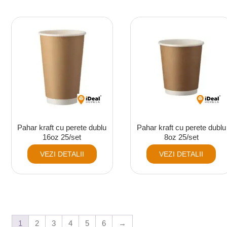
Pahar kraft cu perete dublu
Pahar kraft cu perete dublu
16oz 25/set
8oz 25/set
VEZI DETALII
VEZI DETALII
1
2
3
4
5
6
→