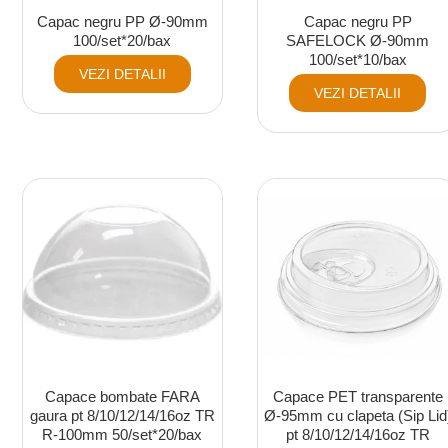
Capac negru PP Ø-90mm
Capac negru PP
100/set*20/bax
SAFELOCK Ø-90mm
100/set*10/bax
VEZI DETALII
VEZI DETALII
Capace bombate FARA
Capace PET transparente
gaura pt 8/10/12/14/16oz TR
Ø-95mm cu clapeta (Sip Lid
R-100mm 50/set*20/bax
pt 8/10/12/14/16oz TR