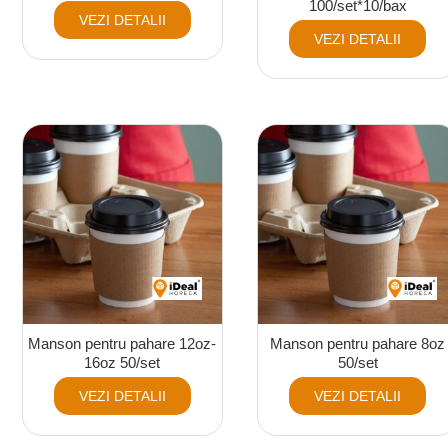
100/set*10/bax
VEZI DETALII
VEZI DETALII
Manson pentru pahare 12oz-
Manson pentru pahare 8oz
16oz 50/set
50/set
VEZI DETALII
VEZI DETALII