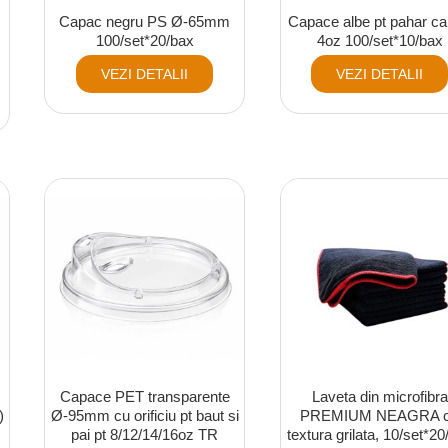
Capac negru PS Ø-65mm
Capace albe pt pahar ca
100/set*20/bax
4oz 100/set*10/bax
VEZI DETALII
VEZI DETALII
Capace PET transparente
Laveta din microfibra
)
Ø-95mm cu orificiu pt baut si
PREMIUM NEAGRA 
pai pt 8/12/14/16oz TR
textura grilata, 10/set*2