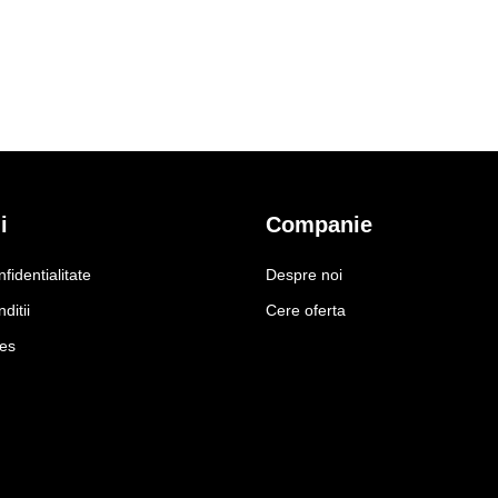
i
Companie
nfidentialitate
Despre noi
ditii
Cere oferta
ies