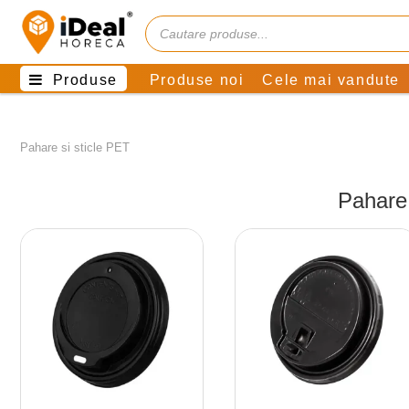
Produse
Produse noi
Cele mai vandute
Pahare si sticle PET
Pahare 