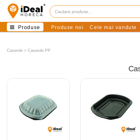
Produse
Produse noi
Cele mai vandute
Caserole
>
Caserole PP
Cas