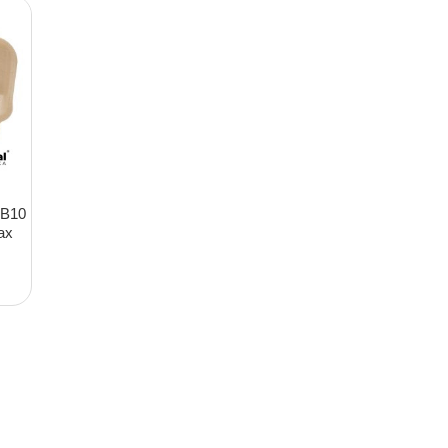
HB10
ax