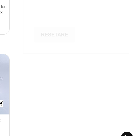
00cc
ax
RESETARE
c