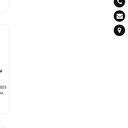
HB9
ax