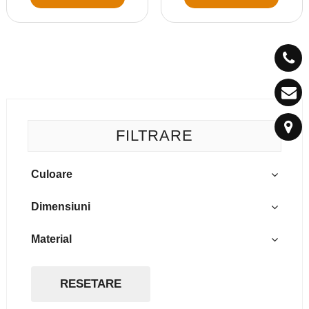
FILTRARE
Culoare
alb
Dimensiuni
argintiu
35cm
Material
negru si argintiu
45cm
aluminiu+plastic+cauciuc
verde
inox
RESETARE
inox si plastic