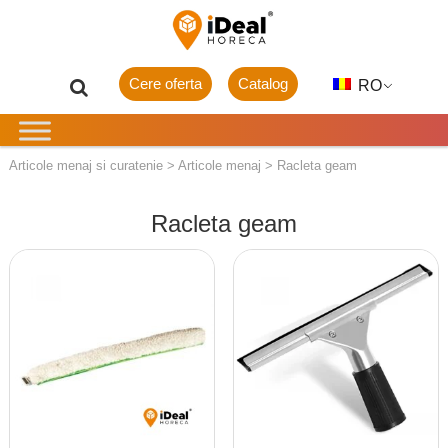
Cere oferta
Catalog
RO
Articole menaj si curatenie
>
Articole menaj
>
Racleta geam
Racleta geam