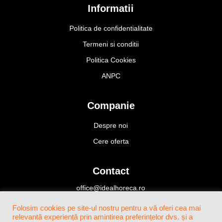
Informatii
Politica de confidentialitate
Termeni si conditii
Politica Cookies
ANPC
Companie
Despre noi
Cere oferta
Contact
office@idealhoreca.ro
Bucuresti, Romania
Folosim cookies pe site-ul nostru pentru a vă oferi cea mai
+4(0)724 424 466
relevantă experiență prin amintirea preferințelor dvs. și a