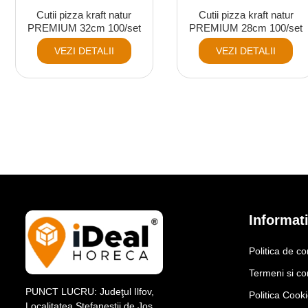
Cutii pizza kraft natur
Cutii pizza kraft natur
PREMIUM 32cm 100/set
PREMIUM 28cm 100/set
VEZI DETALII
VEZI DETALII
Informati
Politica de co
Termeni si con
PUNCT LUCRU: Judeţul Ilfov,
Politica Cook
Localitatea Stefanestii de Jos,