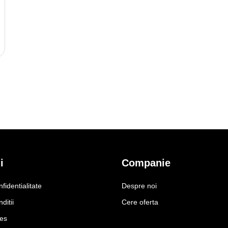
i
Companie
nfidentialitate
Despre noi
ditii
Cere oferta
ies