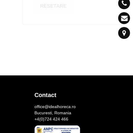
RESETARE
Contact
office@idealhoreca.ro
Bucuresti, Romania
+4(0)724 424 466