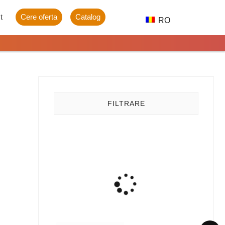
t
Cere oferta
Catalog
RO
FILTRARE