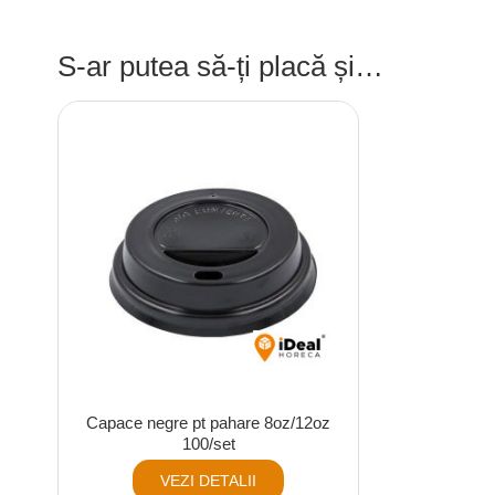
S-ar putea să-ți placă și…
Capace negre pt pahare 8oz/12oz
100/set
VEZI DETALII