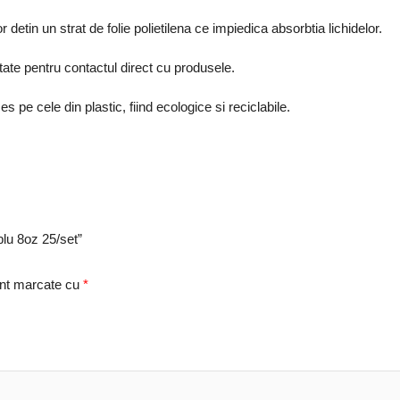
or detin un strat de folie polietilena ce impiedica absorbtia lichidelor.
itate pentru contactul direct cu produsele.
 pe cele din plastic, fiind ecologice si reciclabile.
blu 8oz 25/set”
unt marcate cu
*