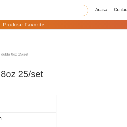
Acasa
Contac
Produse Favorite
e dublu 8oz 25/set
 8oz 25/set
m