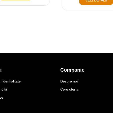
VEZI DETALII
i
Companie
nfidentialitate
Despre noi
ditii
Cere oferta
ies