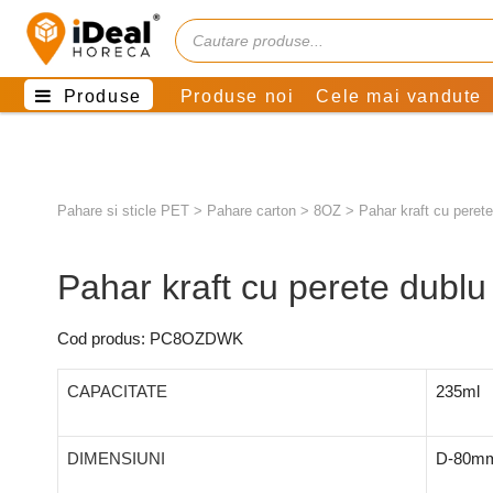
Produse
Produse noi
Cele mai vandute
Pahare si sticle PET
>
Pahare carton
>
8OZ
>
Pahar kraft cu peret
Pahar kraft cu perete dublu
Cod produs: PC8OZDWK
CAPACITATE
235ml
DIMENSIUNI
D-80m