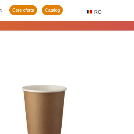
t
Cere oferta
Catalog
RO