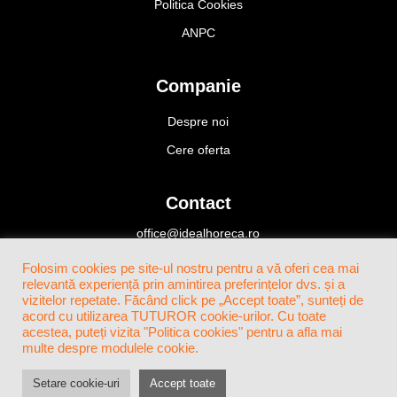
Politica Cookies
ANPC
Companie
Despre noi
Cere oferta
Contact
office@idealhoreca.ro
Bucuresti, Romania
Folosim cookies pe site-ul nostru pentru a vă oferi cea mai
+4(0)724 424 466
relevantă experiență prin amintirea preferințelor dvs. și a
vizitelor repetate. Făcând click pe „Accept toate”, sunteți de
acord cu utilizarea TUTUROR cookie-urilor. Cu toate
acestea, puteți vizita "Politica cookies" pentru a afla mai
multe despre modulele cookie.
Setare cookie-uri
Accept toate