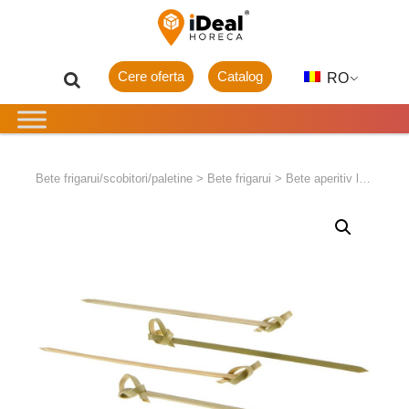
Cere oferta
Catalog
RO
Bete frigarui/scobitori/paletine
>
Bete frigarui
>
Bete aperitiv lemn buclate