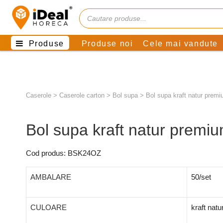
Produse
Produse noi
Cele mai vandute
Caserole
>
Caserole carton
>
Bol supa
>
Bol supa kraft natur prem
Bol supa kraft natur premi
Cod produs: BSK24OZ
AMBALARE
50/set
CULOARE
kraft natu