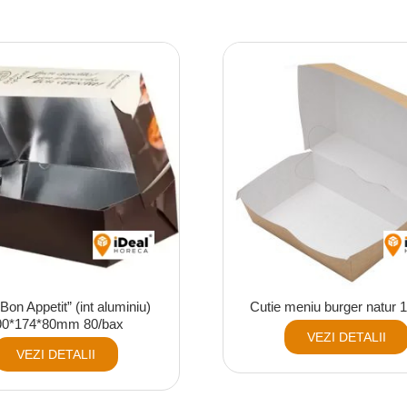
Bon Appetit” (int aluminiu)
Cutie meniu burger natur 
90*174*80mm 80/bax
VEZI DETALII
VEZI DETALII