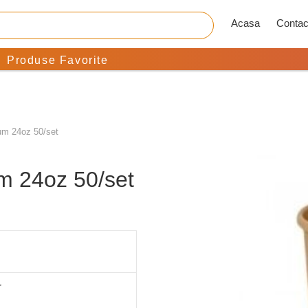
Acasa
Contac
Produse Favorite
ium 24oz 50/set
um 24oz 50/set
r