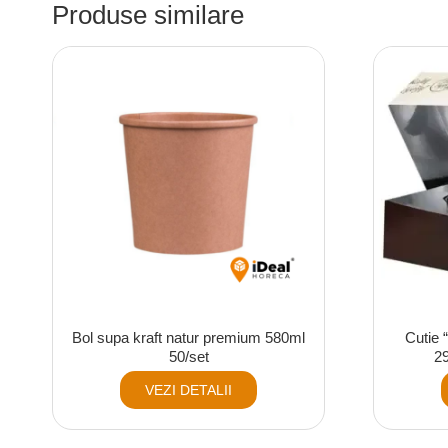
Produse similare
Bol supa kraft natur premium 580ml
Cutie “
50/set
2
VEZI DETALII