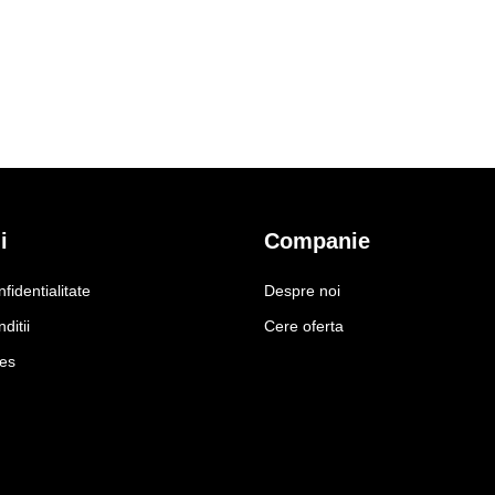
i
Companie
nfidentialitate
Despre noi
ditii
Cere oferta
ies