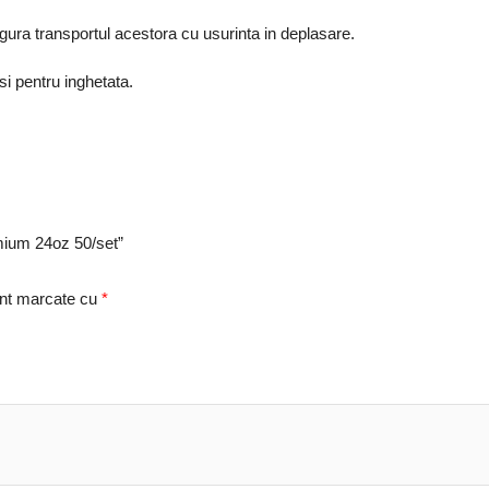
sigura transportul acestora cu usurinta in deplasare.
si pentru inghetata.
emium 24oz 50/set”
unt marcate cu
*