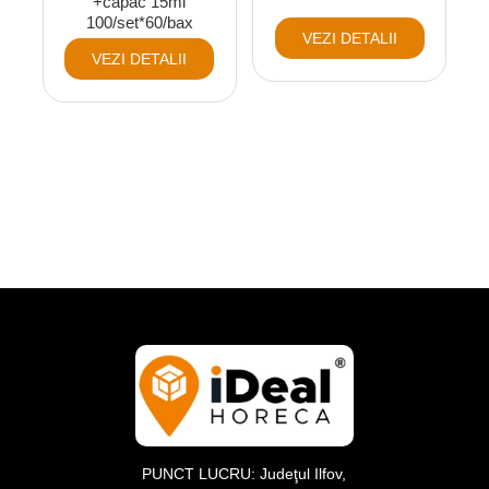
+capac 15ml
100/set*60/bax
VEZI DETALII
VEZI DETALII
PUNCT LUCRU: Judeţul Ilfov,