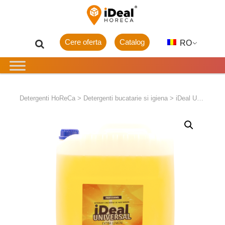
Cere oferta
Catalog
RO
Detergenti HoReCa
>
Detergenti bucatarie si igiena
>
iDeal Universal Detergent vase extra lemon 20L