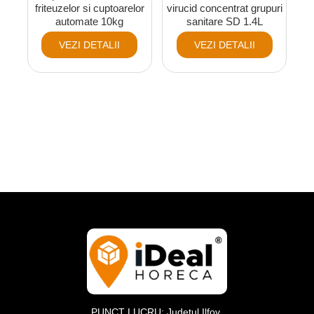
friteuzelor si cuptoarelor
virucid concentrat grupuri
automate 10kg
sanitare SD 1.4L
VEZI DETALII
VEZI DETALII
PUNCT LUCRU: Judeţul Ilfov,