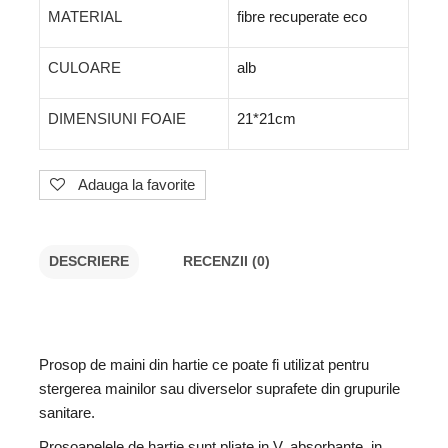
MATERIAL
fibre recuperate eco
CULOARE
alb
DIMENSIUNI FOAIE
21*21cm
Adauga la favorite
DESCRIERE
RECENZII (0)
Prosop de maini din hartie ce poate fi utilizat pentru
stergerea mainilor sau diverselor suprafete din grupurile
sanitare.
Prosoapelele de hartie sunt pliate in V, absorbante, in