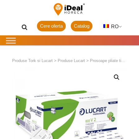
Cere oferta
Catalog
RO
Produse Tork si Lucart
>
Produse Lucart
>
Prosoape pliate tip v/z
>
L