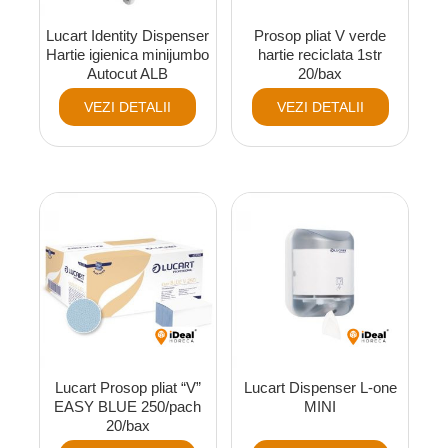
Lucart Identity Dispenser
Prosop pliat V verde
Hartie igienica minijumbo
hartie reciclata 1str
Autocut ALB
20/bax
VEZI DETALII
VEZI DETALII
Lucart Prosop pliat “V”
Lucart Dispenser L-one
EASY BLUE 250/pach
MINI
20/bax