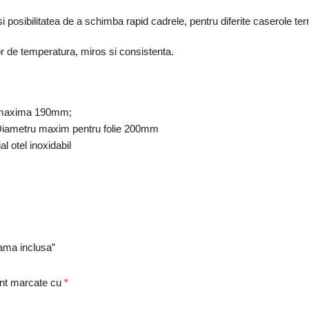
i posibilitatea de a schimba rapid cadrele, pentru diferite caserole te
r de temperatura, miros si consistenta.
e maxima 190mm;
iametru maxim pentru folie 200mm
 otel inoxidabil
rama inclusa”
unt marcate cu
*