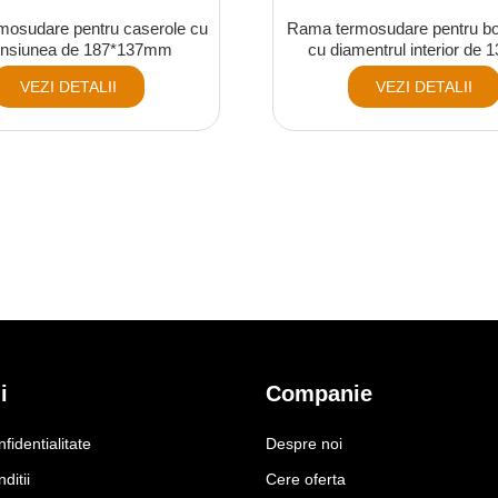
mosudare pentru caserole cu
Rama termosudare pentru bo
nsiunea de 187*137mm
cu diamentrul interior de
VEZI DETALII
VEZI DETALII
i
Companie
nfidentialitate
Despre noi
ditii
Cere oferta