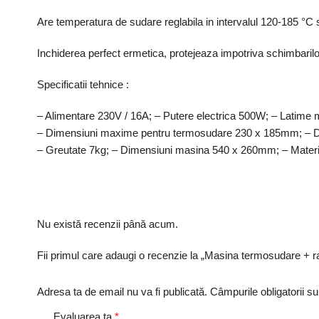
Are temperatura de sudare reglabila in intervalul 120-185 °C s
Inchiderea perfect ermetica, protejeaza impotriva schimbarilo
Specificatii tehnice :
– Alimentare 230V / 16A; – Putere electrica 500W; – Latim
– Dimensiuni maxime pentru termosudare 230 x 185mm; – D
– Greutate 7kg; – Dimensiuni masina 540 x 260mm; – Material
Nu există recenzii până acum.
Fii primul care adaugi o recenzie la „Masina termosudare + 
Adresa ta de email nu va fi publicată.
Câmpurile obligatorii s
Evaluarea ta
*