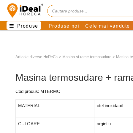
Produse
Produse noi
Cele mai vandute
Articole diverse HoReCa
>
Masina si rame termosudare
>
Masina te
Masina termosudare + rama
Cod produs: MTERMO
MATERIAL
otel inoxidabil
CULOARE
argintiu