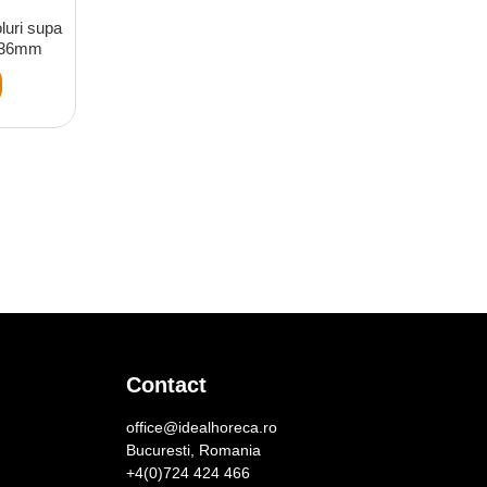
luri supa
 136mm
Contact
office@idealhoreca.ro
Bucuresti, Romania
+4(0)724 424 466