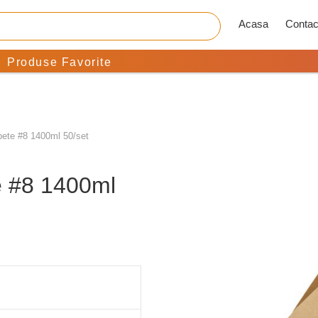
Acasa
Contac
Produse Favorite
apete #8 1400ml 50/set
te #8 1400ml