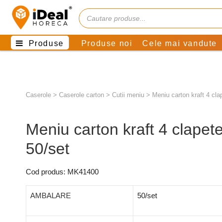
Produse
Produse noi
Cele mai vandute
Caserole
>
Caserole carton
>
Cutii meniu
>
Meniu carton kraft 4 cl
Meniu carton kraft 4 clape
50/set
Cod produs: MK41400
AMBALARE
50/set