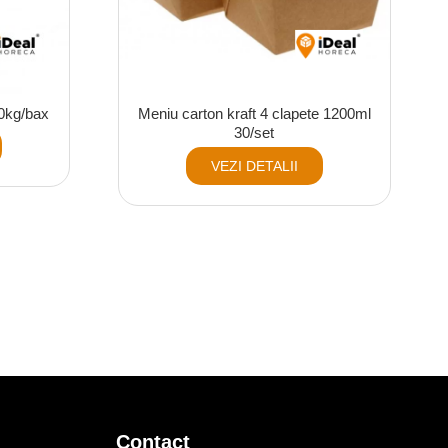
0kg/bax
Meniu carton kraft 4 clapete 1200ml
30/set
VEZI DETALII
Contact