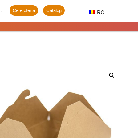
t
Cere oferta
Catalog
RO