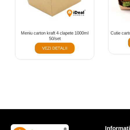
Meniu carton kraft 4 clapete 1000ml
Cutie cart
50/set
VEZI DETALII
Informati