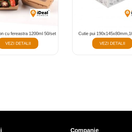
on cu fereastra 1200ml 50/set
Cutie pui 190x145x80mm,1
VEZI DETALII
VEZI DETALII
i
Companie