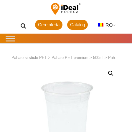
Cere oferta
Catalog
RO
Pahare si sticle PET
>
Pahare PET premium
>
500ml
>
Pahar RPET bautura rece 400/550ml ø95mm 50/set