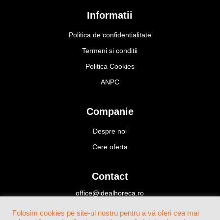
Informatii
Politica de confidentialitate
Termeni si conditii
Politica Cookies
ANPC
Companie
Despre noi
Cere oferta
Contact
office@idealhoreca.ro
Bucuresti, Romania
Folosim cookies pe site-ul nostru pentru a vă oferi cea mai
+4(0)724 424 466