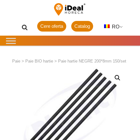
Cere oferta
Catalog
RO
Paie
>
Paie BIO hartie
>
Paie hartie NEGRE 200*8mm 150/set