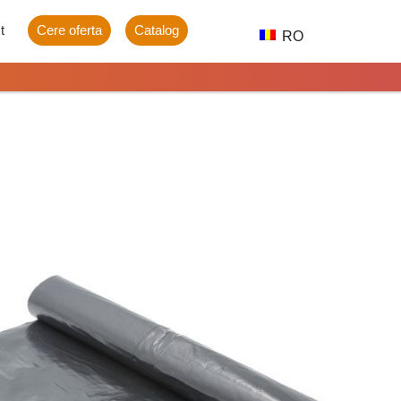
t
Cere oferta
Catalog
RO