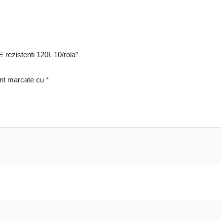
rezistenti 120L 10/rola”
unt marcate cu
*