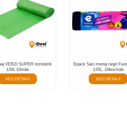
aj VERZI SUPER rezistenti
Epack Saci menaj negri Fun
120L 10/rola
120L, 10buc/rola
VEZI DETALII
VEZI DETALII