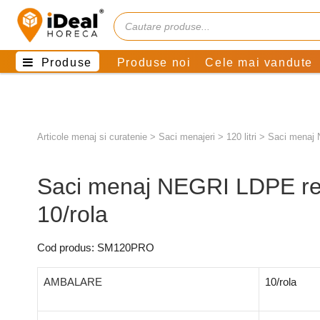
Produse
Produse noi
Cele mai vandute
Articole menaj si curatenie
>
Saci menajeri
>
120 litri
>
Saci menaj 
Saci menaj NEGRI LDPE rez
10/rola
Cod produs: SM120PRO
AMBALARE
10/rola