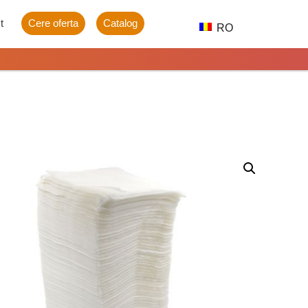
t
Cere oferta
Catalog
RO