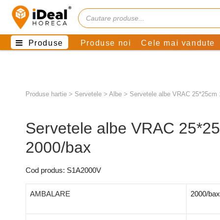
Produse
Produse noi
Cele mai vandute
Produse hartie
>
Servetele
>
Albe
>
Servetele albe VRAC 25*25cm 1
Servetele albe VRAC 25*25
2000/bax
Cod produs: S1A2000V
AMBALARE
2000/bax