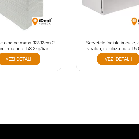
le albe de masa 33*33cm 2
Servetele faciale in cutie, 
uri impaturite 1/8 3kg/bax
straturi, celuloza pura 150
VEZI DETALII
VEZI DETALII