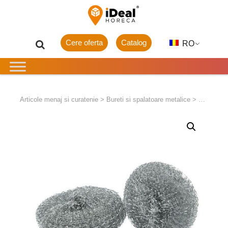
Cere oferta
Catalog
RO
Articole menaj si curatenie
>
Bureti si spalatoare metalice
>
Spalatoar