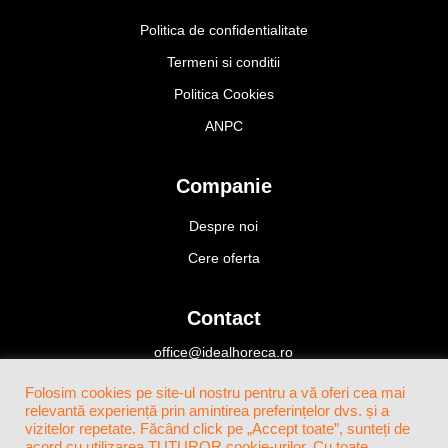
Politica de confidentialitate
Termeni si conditii
Politica Cookies
ANPC
Companie
Despre noi
Cere oferta
Contact
office@idealhoreca.ro
Bucuresti, Romania
Folosim cookies pe site-ul nostru pentru a vă oferi cea mai
+4(0)724 424 466
relevantă experiență prin amintirea preferințelor dvs. și a
vizitelor repetate. Făcând click pe „Accept toate”, sunteți de
acord cu utilizarea TUTUROR cookie-urilor. Cu toate