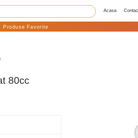
Acasa
Contac
Produse Favorite
t
at 80cc