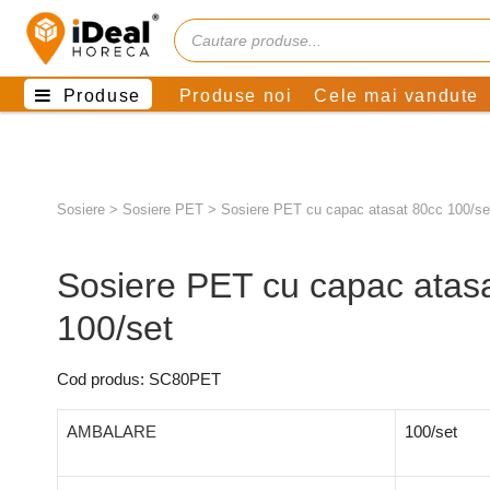
Produse
Produse noi
Cele mai vandute
Sosiere
>
Sosiere PET
>
Sosiere PET cu capac atasat 80cc 100/se
Sosiere PET cu capac atas
100/set
Cod produs: SC80PET
AMBALARE
100/set