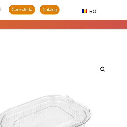
t
Cere oferta
Catalog
RO