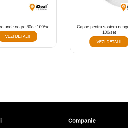
rotunde negre 80cc 100/set
Capac pentru sosiera neag
100/set
VEZI DETALII
VEZI DETALII
i
Companie